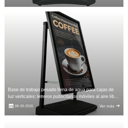
Base de trabajo pesado llena de agua para cajas de
luz verticales: letreros publicitarios móviles al aire libre
en las tiendas
Ver más
06-30-2026