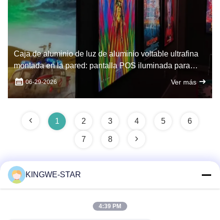
Caja de aluminio de luz de aluminio voltable ultrafina
montada en la pared: pantalla POS iluminada para
restaurantes y cafeterías
Ver más
06-29-2026
1
2
3
4
5
6
7
8
KINGWE-STAR
Contacto rápido
4:39 PM
Dirección