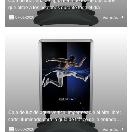
Caja de luz llena de agua llena de luz de dos lados
que atrae a los peatones durante todo el día
Ver más
07-01-2026
Caja de luz de agua vertical impermeable al aire libre:
cartel iluminado para la guía de tráfico de la entrada
del té de leche y el restaurante
Ver más
06-30-2026