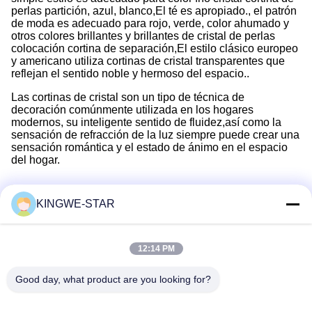
perlas partición, azul, blanco,El té es apropiado., el patrón
de moda es adecuado para rojo, verde, color ahumado y
otros colores brillantes y brillantes de cristal de perlas
colocación cortina de separación,El estilo clásico europeo
y americano utiliza cortinas de cristal transparentes que
reflejan el sentido noble y hermoso del espacio..
Las cortinas de cristal son un tipo de técnica de
decoración comúnmente utilizada en los hogares
modernos, su inteligente sentido de fluidez,así como la
sensación de refracción de la luz siempre puede crear una
sensación romántica y el estado de ánimo en el espacio
del hogar.
KINGWE-STAR
Contacto rápido
12:14 PM
Dirección
Good day, what product are you looking for?
Planta 4, edificio 4, zona industrial Xintang, Baishixia, calle
Fuyong, distrito Baoan, Shenzhen, Guangdong, China