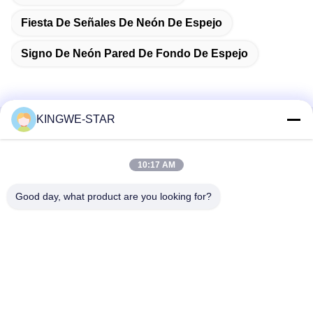
Fiesta De Señales De Neón De Espejo
Signo De Neón Pared De Fondo De Espejo
KINGWE-STAR
Contacto rápido
10:17 AM
Dirección
Planta 4, edificio 4, zona industrial Xintang, Baishixia, calle
Good day, what product are you looking for?
Fuyong, distrito Baoan, Shenzhen, Guangdong, China
Teléfono
86-137-9834-3469
El correo electrónico
Luna@kingwe-star.com