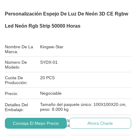
Personalización Espejo De Luz De Neón 3D CE Rgbw
Led Neón Rgb Strip 50000 Horas
Nombre De La
Kingwe-Star
Marca:
Número De
SYDX-01
Modelo:
Cuota De
20 PCS
Producción:
Negociable
Precio:
Tamaño del paquete único: 100X100X20 cm,
Detalles Del
peso: 8.000 kg
Embalaje:
En el caso de las empresas de servicios de
Condiciones De
Consiga El Mejor Precio
Ahora Charle
telecomunicaciones:
Pago: